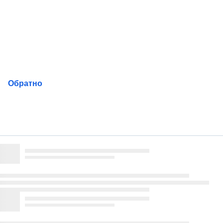
Пропускане
на
навигацията
Обратно