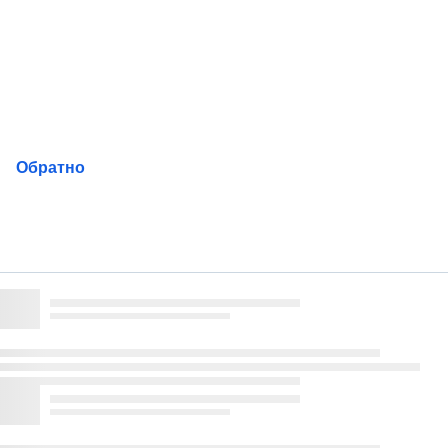
Пропускане
на
навигацията
Обратно