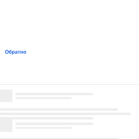
Пропускане
на
навигацията
Обратно