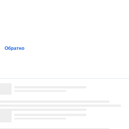
Пропускане
на
навигацията
Обратно