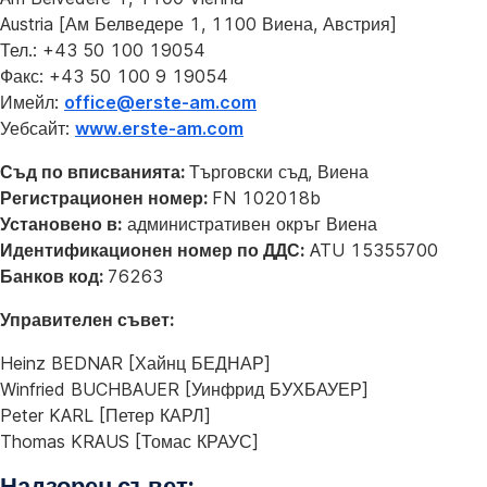
Austria [Ам Белведере 1, 1100 Виена, Австрия]
Тел.: +43 50 100 19054
Факс: +43 50 100 9 19054
Имейл:
office@erste-am.com
Уебсайт:
www.erste-am.com
Съд по вписванията:
Търговски съд, Виена
Регистрационен номер:
FN 102018b
Установено в:
административен окръг Виена
Идентификационен номер по ДДС:
ATU 15355700
Банков код:
76263
Управителен съвет:
Heinz BEDNAR [Хайнц БЕДНАР]
Winfried BUCHBAUER [Уинфрид БУХБАУЕР]
Peter KARL [Петер КАРЛ]
Thomas KRAUS [Томас КРАУС]
Надзорен съвет: