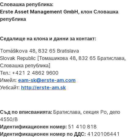
Словашка република:
Erste Asset Management GmbH, клон Словашка
република
Седалище на клона и данни за контакт:
Tomášikova 48, 832 65 Bratislava
Slovak Republic [Томашикова 48, 832 65 Братислава,
Словашка република]
Тел.: +421 2 4862 9600
Имейл:
eam-sk@erste-am.com
Уебсайт:
http://erste-am.sk
Съд по вписванията:
Братислава, секция Po, дело
4550/B
Идентификационен номер:
51 410 818
Идентификационен номер по ДДС:
4120106441