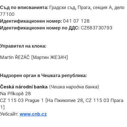
Съд по вписванията:
Градски съд, Прага, секция А, дело
77100
Идентификационен номер:
041 07 128
Идентификационен номер по ДДС:
CZ683730793
Управител на клона:
Martin ŘEZÁČ [Мартин ЖЕЗАЧ]
Надзорен орган в Чешката република:
Česká národní banka
(
Чешка народна банка
)
Na Příkopě 28
CZ 115 03 Prague 1 [На Пжикопие 28, CZ 115 03 Прага
1]
Уебсайт:
www.cnb.cz