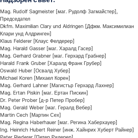
Mag. Rudolf Sagmeister [маг. Рудолф Загмайстер],
Председател
Dkfm. Maximilian Clary und Aldringen [Дфкм. Максимилиан
Клари унд Алдринген]
Klaus Felderer [Клаус Фелдерер]
Mag. Harald Gasser [маг. Харалд Гасер]
Mag. Gerhard Grabner [маг. Герхард Грабнер]
Harald Frank Gruber [Харалд Франк Грубер]
Oswald Huber [Освалд Хубер]
Michael Koren [Михаел Корен]
Mag. Gerhard Lahner [Магистър Герхард Лахнер]
Mag. Ertan Piskin [маг. Ертан Пискин]
Dr. Peter Prober [д-р Петер Пробер]
Mag. Gerald Weber [маг. Гералд Вебер]
Martin Cech [Мартин Сех]
Mag. Regina Haberhauer [маг. Регина Хаберхауер]
Ing. Heinrich Hubert Reiner [инж. Хайнрих Хуберт Райнер]
Peter Riederer [Петер Ридерер]