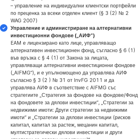
– управление на индивидуални клиентски портфейли
по преценка за всеки отделен клиент (§ 3 (2) № 2
WAG 2007)
Управление и администриране на алтернативни
инвестиционни фондове („АИФ“)
EAM е лицензирано като лице, управляващо
алтернативен инвестиционен фонд, съгласно § 6 (1)
във връзка с § 4 (1) от Закона за лицата,
управляващи алтернативни инвестиционни фондове
(„AIFMG“), и е упълномощено да управлява АИФ
съгласно § 3 (2 ) № 31 от InvFG 2011 и да
управлява АИФ в съответствие с AIFMG със
стратегиите „Стратегия за фондове на фондове/Фонд
на фондовете за дялови инвестиции“, „Стратегии за
недвижими имоти: Други стратегии за недвижими
имоти“ и „Стратегии за дялови инвестиции (рисков
капитал, капитал за растеж, мецанин капитал,
мултистратегически дялови инвестиции и други