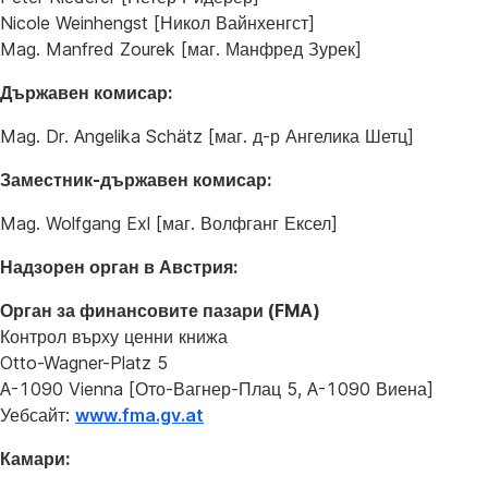
Nicole Weinhengst [Никол Вайнхенгст]
Mag. Manfred Zourek [маг. Манфред Зурек]
Държавен комисар:
Mag. Dr. Angelika Schätz [маг. д-р Ангелика Шетц]
Заместник-държавен комисар:
Mag. Wolfgang Exl [маг. Волфганг Ексел]
Надзорен орган в Австрия:
Орган за финансовите пазари (FMA)
Контрол върху ценни книжа
Otto-Wagner-Platz 5
A-1090 Vienna [Ото-Вагнер-Плац 5, A-1090 Виена]
Уебсайт:
www.fma.gv.at
Камари: