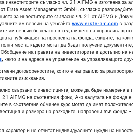
а инвеститорите съгласно чл. 21 AIFMG е изготвена за а
от Erste Asset Management GmbH, съгласно разпоредбите
ията за инвеститорите съгласно чл. 21 от AIFMG и Докум
туалните им версии на уебсайта
www.erste-am.com
в раз
ните им версии безплатно в седалището на управляващото
дната публикация на проспекта на фонда, езиците, на коит
елни места, където могат да бъдат получени документите,
. Обобщение на правата на инвеститорите е достъпно на не
s
, както и на адреса на управление на управляващото дру
тмени договореностите, които е направило за разпростра
тивните изисквания.
ално свързани с инвестицията, може да бъде намерена в 
 21 AIFMG на съответния фонд. Ако валутата на фонда е 
ите в съответния обменен курс могат да имат положителн
нвестиция и размера на разходите, направени във фонда -
я характер и не отчитат индивидуалните нужди на инвест