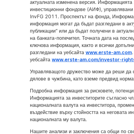
актуалната изменена версия. Информацията з
инвестиционни фондове (АИФ), управлявани 
InvFG 2011. Проспектът на фонда, Информац
информация могат да бъдат разгледани в ак
публикации“ или да бъдат получени в актуал
на банката-попечител. Точната дата на после
ключова информация, както и всички допълнит
разгледани на уебсайта
www.erste-am.com
уебсайта
www.erste-am.com/investor-right
Управляващото дружество може да реши да о
дялове в чужбина, като вземе предвид норма
Подробна информация за рисковете, потенци
Информацията за инвеститорите съгласно чл.
националната валута на инвеститора, промен
въздействие върху стойността на неговата и
националната му валута.
Нашите анализи и заключения са общи по сво