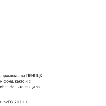
 с проспекта на ПКИПЦК
 фонд, както и с
GmbH. Нашите езици за
на InvFG 2011 в