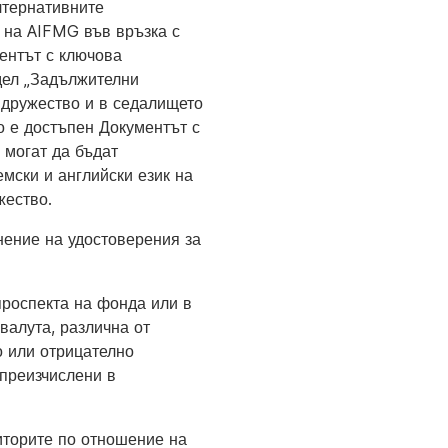
лтернативните
 на AIFMG във връзка с
ентът с ключова
дел „Задължителни
 дружество и в седалището
о е достъпен Документът с
 могат да бъдат
мски и английски език на
жество.
нение на удостоверения за
проспекта на фонда или в
валута, различна от
о или отрицателно
 преизчислени в
иторите по отношение на